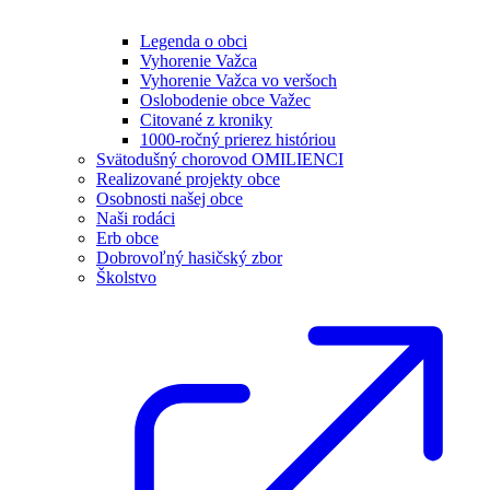
Legenda o obci
Vyhorenie Važca
Vyhorenie Važca vo veršoch
Oslobodenie obce Važec
Citované z kroniky
1000-ročný prierez históriou
Svätodušný chorovod OMILIENCI
Realizované projekty obce
Osobnosti našej obce
Naši rodáci
Erb obce
Dobrovoľný hasičský zbor
Školstvo