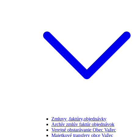
Zmluvy ,faktúry,objednávky
Archív zmlúv faktúr objednávok
Verejné obstarávanie Obec Važec
Majetkové transfery obce Važec