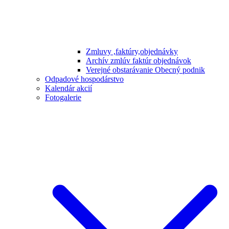
Zmluvy ,faktúry,objednávky
Archív zmlúv faktúr objednávok
Verejné obstarávanie Obecný podnik
Odpadové hospodárstvo
Kalendár akcií
Fotogalerie