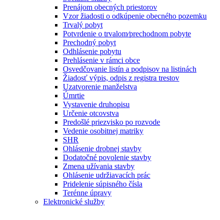
Prenájom obecných priestorov
Vzor žiadosti o odkúpenie obecného pozemku
Trvalý pobyt
Potvrdenie o trvalom⁄prechodnom pobyte
Prechodný pobyt
Odhlásenie pobytu
Prehlásenie v rámci obce
Osvedčovanie listín a podpisov na listinách
Žiadosť výpis, odpis z registra trestov
Uzatvorenie manželstva
Úmrtie
Vystavenie druhopisu
Určenie otcovstva
Predošlé priezvisko po rozvode
Vedenie osobitnej matriky
SHR
Ohlásenie drobnej stavby
Dodatočné povolenie stavby
Zmena užívania stavby
Ohlásenie udržiavacích prác
Pridelenie súpisného čísla
Terénne úpravy
Elektronické služby