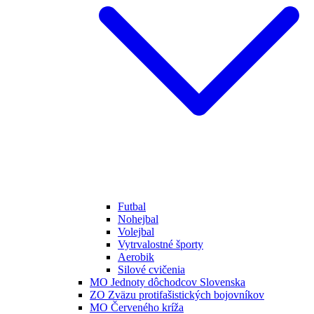
Futbal
Nohejbal
Volejbal
Vytrvalostné športy
Aerobik
Silové cvičenia
MO Jednoty dôchodcov Slovenska
ZO Zväzu protifašistických bojovníkov
MO Červeného kríža