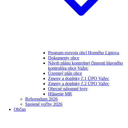
Program rozvoja obcí Horného Liptova
Dokumenty obce
Návrh plánu kontrolnej činnosti hlavného
kontrolóra obce Važec
Územný plán obce
Zmeny a doplnky č.1 ÚPO Važec
Zmeny a doplnky č.2 ÚPO Važec
Obecné nájomné byty
Hlásenie MR
Referendum 2026
Spojené voľby 2026
Občan