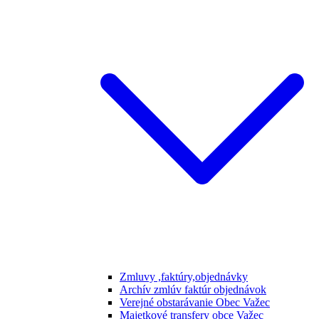
Zmluvy ,faktúry,objednávky
Archív zmlúv faktúr objednávok
Verejné obstarávanie Obec Važec
Majetkové transfery obce Važec