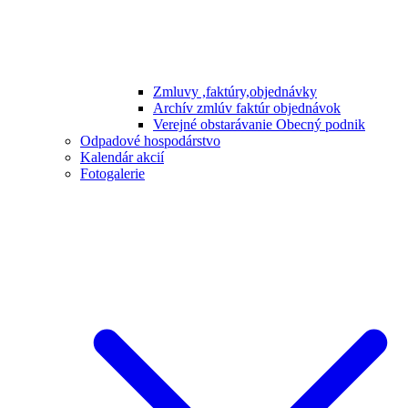
Zmluvy ,faktúry,objednávky
Archív zmlúv faktúr objednávok
Verejné obstarávanie Obecný podnik
Odpadové hospodárstvo
Kalendár akcií
Fotogalerie