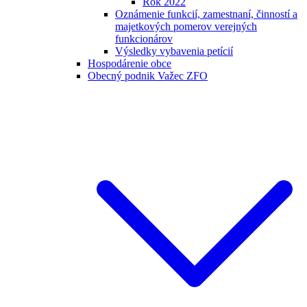
Rok 2022
Oznámenie funkcií, zamestnaní, činností a
majetkových pomerov verejných
funkcionárov
Výsledky vybavenia petícií
Hospodárenie obce
Obecný podnik Važec ZFO