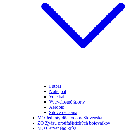
Futbal
Nohejbal
Volejbal
Vytrvalostné športy
Aerobik
Silové cvičenia
MO Jednoty dôchodcov Slovenska
ZO Zväzu protifašistických bojovníkov
MO Červeného kríža