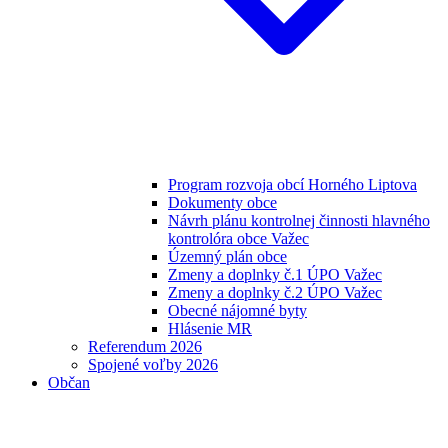
Program rozvoja obcí Horného Liptova
Dokumenty obce
Návrh plánu kontrolnej činnosti hlavného
kontrolóra obce Važec
Územný plán obce
Zmeny a doplnky č.1 ÚPO Važec
Zmeny a doplnky č.2 ÚPO Važec
Obecné nájomné byty
Hlásenie MR
Referendum 2026
Spojené voľby 2026
Občan