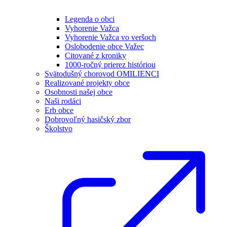
Legenda o obci
Vyhorenie Važca
Vyhorenie Važca vo veršoch
Oslobodenie obce Važec
Citované z kroniky
1000-ročný prierez históriou
Svätodušný chorovod OMILIENCI
Realizované projekty obce
Osobnosti našej obce
Naši rodáci
Erb obce
Dobrovoľný hasičský zbor
Školstvo