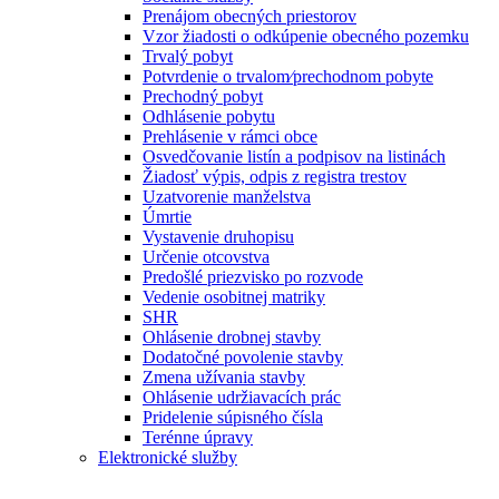
Prenájom obecných priestorov
Vzor žiadosti o odkúpenie obecného pozemku
Trvalý pobyt
Potvrdenie o trvalom⁄prechodnom pobyte
Prechodný pobyt
Odhlásenie pobytu
Prehlásenie v rámci obce
Osvedčovanie listín a podpisov na listinách
Žiadosť výpis, odpis z registra trestov
Uzatvorenie manželstva
Úmrtie
Vystavenie druhopisu
Určenie otcovstva
Predošlé priezvisko po rozvode
Vedenie osobitnej matriky
SHR
Ohlásenie drobnej stavby
Dodatočné povolenie stavby
Zmena užívania stavby
Ohlásenie udržiavacích prác
Pridelenie súpisného čísla
Terénne úpravy
Elektronické služby