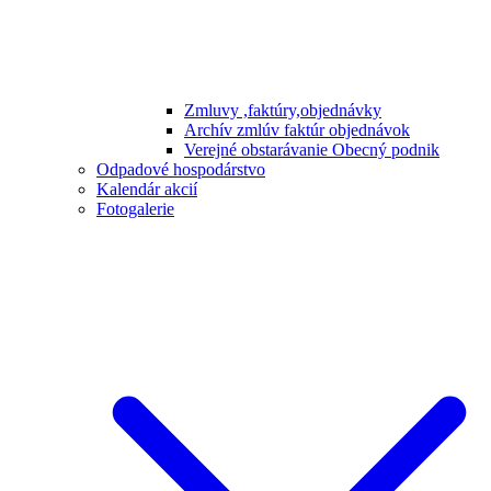
Zmluvy ,faktúry,objednávky
Archív zmlúv faktúr objednávok
Verejné obstarávanie Obecný podnik
Odpadové hospodárstvo
Kalendár akcií
Fotogalerie