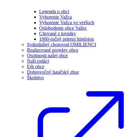
Legenda o obci
Vyhorenie Važca
Vyhorenie Važca vo veršoch
Oslobodenie obce Važec
Citované z kroniky
1000-ročný prierez históriou
Svätodušný chorovod OMILIENCI
Realizované projekty obce
Osobnosti našej obce
Naši rodáci
Erb obce
Dobrovoľný hasičský zbor
Školstvo