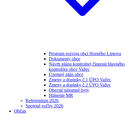
Program rozvoja obcí Horného Liptova
Dokumenty obce
Návrh plánu kontrolnej činnosti hlavného
kontrolóra obce Važec
Územný plán obce
Zmeny a doplnky č.1 ÚPO Važec
Zmeny a doplnky č.2 ÚPO Važec
Obecné nájomné byty
Hlásenie MR
Referendum 2026
Spojené voľby 2026
Občan