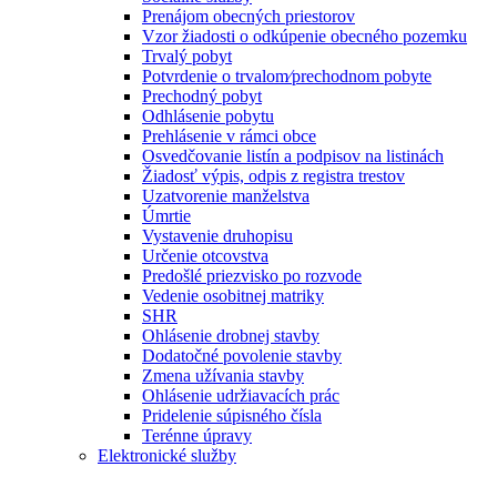
Prenájom obecných priestorov
Vzor žiadosti o odkúpenie obecného pozemku
Trvalý pobyt
Potvrdenie o trvalom⁄prechodnom pobyte
Prechodný pobyt
Odhlásenie pobytu
Prehlásenie v rámci obce
Osvedčovanie listín a podpisov na listinách
Žiadosť výpis, odpis z registra trestov
Uzatvorenie manželstva
Úmrtie
Vystavenie druhopisu
Určenie otcovstva
Predošlé priezvisko po rozvode
Vedenie osobitnej matriky
SHR
Ohlásenie drobnej stavby
Dodatočné povolenie stavby
Zmena užívania stavby
Ohlásenie udržiavacích prác
Pridelenie súpisného čísla
Terénne úpravy
Elektronické služby