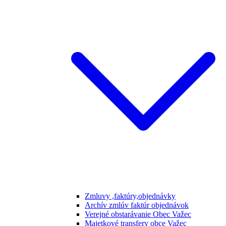
Zmluvy ,faktúry,objednávky
Archív zmlúv faktúr objednávok
Verejné obstarávanie Obec Važec
Majetkové transfery obce Važec