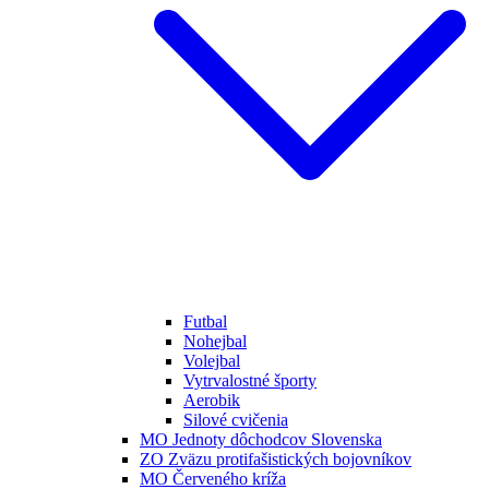
Futbal
Nohejbal
Volejbal
Vytrvalostné športy
Aerobik
Silové cvičenia
MO Jednoty dôchodcov Slovenska
ZO Zväzu protifašistických bojovníkov
MO Červeného kríža