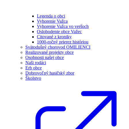
Legenda o obci
Vyhorenie Važca
Vyhorenie Važca vo veršoch
Oslobodenie obce Važec
Citované z kroniky
1000-ročný prierez históriou
Svätodušný chorovod OMILIENCI
Realizované projekty obce
Osobnosti našej obce
Naši rodáci
Erb obce
Dobrovoľný hasičský zbor
Školstvo