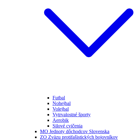
Futbal
Nohejbal
Volejbal
Vytrvalostné športy
Aerobik
Silové cvičenia
MO Jednoty dôchodcov Slovenska
ZO Zväzu protifašistických bojovníkov