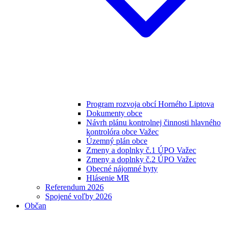
Program rozvoja obcí Horného Liptova
Dokumenty obce
Návrh plánu kontrolnej činnosti hlavného
kontrolóra obce Važec
Územný plán obce
Zmeny a doplnky č.1 ÚPO Važec
Zmeny a doplnky č.2 ÚPO Važec
Obecné nájomné byty
Hlásenie MR
Referendum 2026
Spojené voľby 2026
Občan