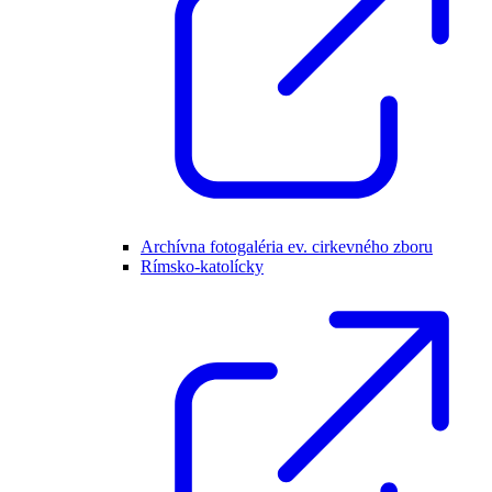
Archívna fotogaléria ev. cirkevného zboru
Rímsko-katolícky