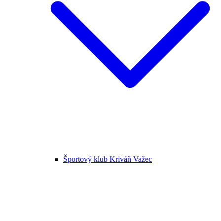
Športový klub Kriváň Važec