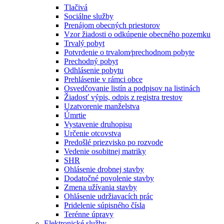
Tlačivá
Sociálne služby
Prenájom obecných priestorov
Vzor žiadosti o odkúpenie obecného pozemku
Trvalý pobyt
Potvrdenie o trvalom⁄prechodnom pobyte
Prechodný pobyt
Odhlásenie pobytu
Prehlásenie v rámci obce
Osvedčovanie listín a podpisov na listinách
Žiadosť výpis, odpis z registra trestov
Uzatvorenie manželstva
Úmrtie
Vystavenie druhopisu
Určenie otcovstva
Predošlé priezvisko po rozvode
Vedenie osobitnej matriky
SHR
Ohlásenie drobnej stavby
Dodatočné povolenie stavby
Zmena užívania stavby
Ohlásenie udržiavacích prác
Pridelenie súpisného čísla
Terénne úpravy
Elektronické služby