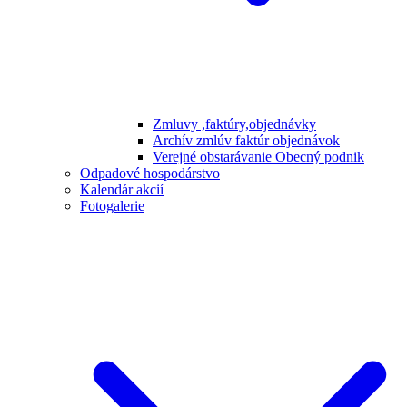
Zmluvy ,faktúry,objednávky
Archív zmlúv faktúr objednávok
Verejné obstarávanie Obecný podnik
Odpadové hospodárstvo
Kalendár akcií
Fotogalerie