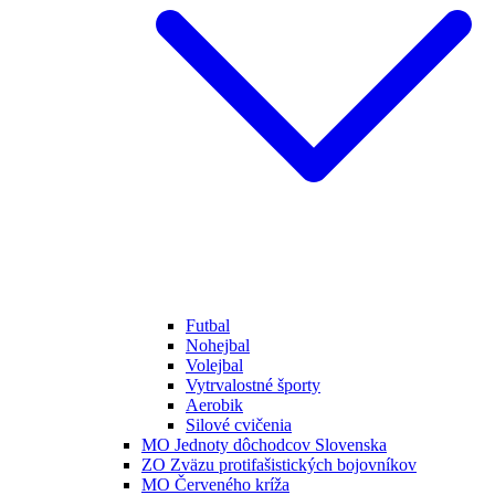
Futbal
Nohejbal
Volejbal
Vytrvalostné športy
Aerobik
Silové cvičenia
MO Jednoty dôchodcov Slovenska
ZO Zväzu protifašistických bojovníkov
MO Červeného kríža