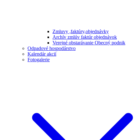
Zmluvy ,faktúry,objednávky
Archív zmlúv faktúr objednávok
Verejné obstarávanie Obecný podnik
Odpadové hospodárstvo
Kalendár akcií
Fotogalerie