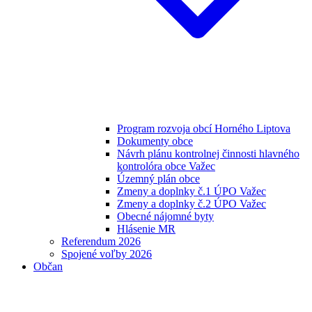
Program rozvoja obcí Horného Liptova
Dokumenty obce
Návrh plánu kontrolnej činnosti hlavného
kontrolóra obce Važec
Územný plán obce
Zmeny a doplnky č.1 ÚPO Važec
Zmeny a doplnky č.2 ÚPO Važec
Obecné nájomné byty
Hlásenie MR
Referendum 2026
Spojené voľby 2026
Občan