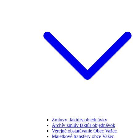
Zmluvy ,faktúry,objednávky
Archív zmlúv faktúr objednávok
Verejné obstarávanie Obec Važec
Majetkové transfery obce Važec