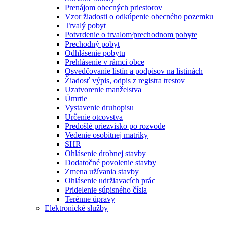
Prenájom obecných priestorov
Vzor žiadosti o odkúpenie obecného pozemku
Trvalý pobyt
Potvrdenie o trvalom⁄prechodnom pobyte
Prechodný pobyt
Odhlásenie pobytu
Prehlásenie v rámci obce
Osvedčovanie listín a podpisov na listinách
Žiadosť výpis, odpis z registra trestov
Uzatvorenie manželstva
Úmrtie
Vystavenie druhopisu
Určenie otcovstva
Predošlé priezvisko po rozvode
Vedenie osobitnej matriky
SHR
Ohlásenie drobnej stavby
Dodatočné povolenie stavby
Zmena užívania stavby
Ohlásenie udržiavacích prác
Pridelenie súpisného čísla
Terénne úpravy
Elektronické služby