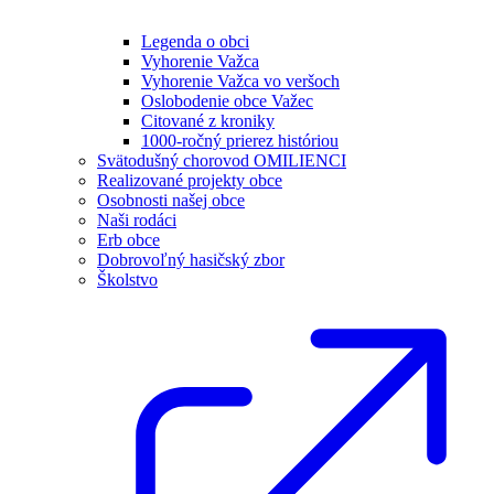
Legenda o obci
Vyhorenie Važca
Vyhorenie Važca vo veršoch
Oslobodenie obce Važec
Citované z kroniky
1000-ročný prierez históriou
Svätodušný chorovod OMILIENCI
Realizované projekty obce
Osobnosti našej obce
Naši rodáci
Erb obce
Dobrovoľný hasičský zbor
Školstvo