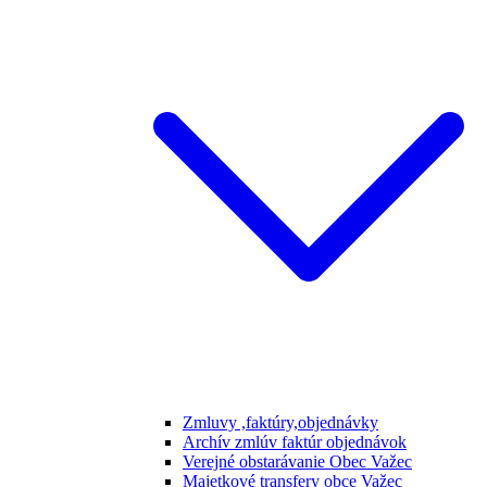
Zmluvy ,faktúry,objednávky
Archív zmlúv faktúr objednávok
Verejné obstarávanie Obec Važec
Majetkové transfery obce Važec