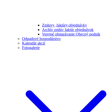
Zmluvy ,faktúry,objednávky
Archív zmlúv faktúr objednávok
Verejné obstarávanie Obecný podnik
Odpadové hospodárstvo
Kalendár akcií
Fotogalerie