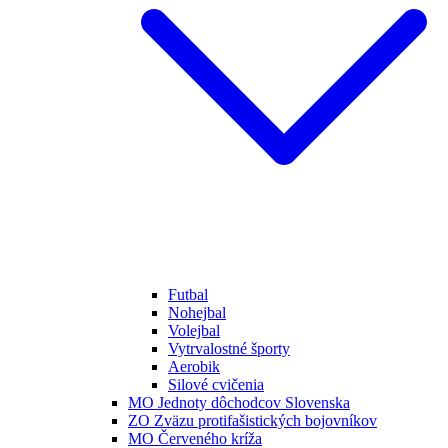
Futbal
Nohejbal
Volejbal
Vytrvalostné športy
Aerobik
Silové cvičenia
MO Jednoty dôchodcov Slovenska
ZO Zväzu protifašistických bojovníkov
MO Červeného kríža