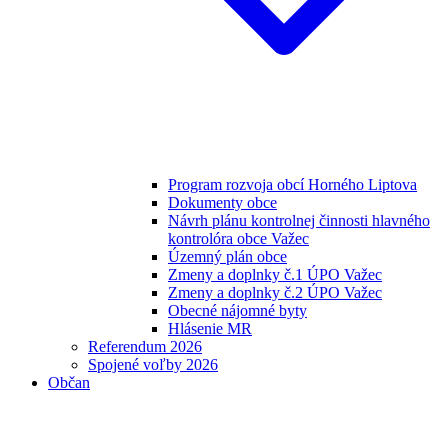
Program rozvoja obcí Horného Liptova
Dokumenty obce
Návrh plánu kontrolnej činnosti hlavného
kontrolóra obce Važec
Územný plán obce
Zmeny a doplnky č.1 ÚPO Važec
Zmeny a doplnky č.2 ÚPO Važec
Obecné nájomné byty
Hlásenie MR
Referendum 2026
Spojené voľby 2026
Občan