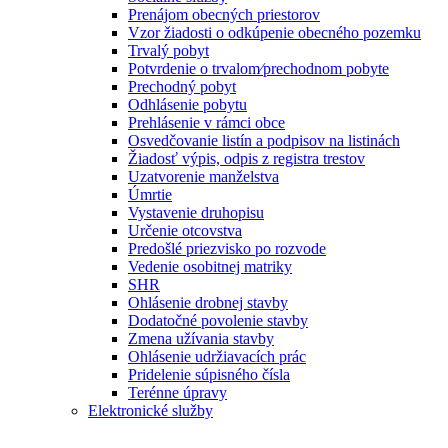
Prenájom obecných priestorov
Vzor žiadosti o odkúpenie obecného pozemku
Trvalý pobyt
Potvrdenie o trvalom⁄prechodnom pobyte
Prechodný pobyt
Odhlásenie pobytu
Prehlásenie v rámci obce
Osvedčovanie listín a podpisov na listinách
Žiadosť výpis, odpis z registra trestov
Uzatvorenie manželstva
Úmrtie
Vystavenie druhopisu
Určenie otcovstva
Predošlé priezvisko po rozvode
Vedenie osobitnej matriky
SHR
Ohlásenie drobnej stavby
Dodatočné povolenie stavby
Zmena užívania stavby
Ohlásenie udržiavacích prác
Pridelenie súpisného čísla
Terénne úpravy
Elektronické služby