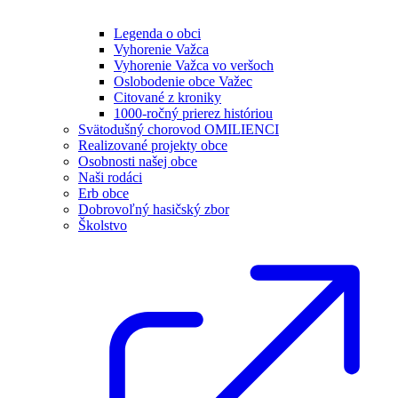
Legenda o obci
Vyhorenie Važca
Vyhorenie Važca vo veršoch
Oslobodenie obce Važec
Citované z kroniky
1000-ročný prierez históriou
Svätodušný chorovod OMILIENCI
Realizované projekty obce
Osobnosti našej obce
Naši rodáci
Erb obce
Dobrovoľný hasičský zbor
Školstvo