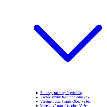
Zmluvy ,faktúry,objednávky
Archív zmlúv faktúr objednávok
Verejné obstarávanie Obec Važec
Majetkové transfery obce Važec