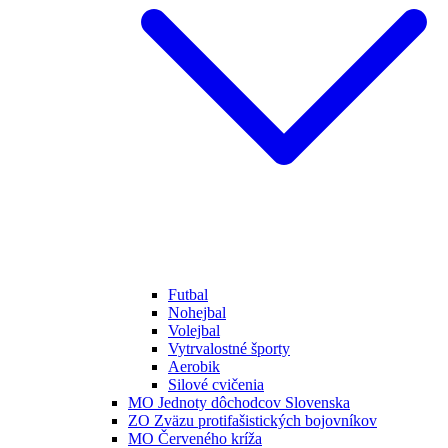
Futbal
Nohejbal
Volejbal
Vytrvalostné športy
Aerobik
Silové cvičenia
MO Jednoty dôchodcov Slovenska
ZO Zväzu protifašistických bojovníkov
MO Červeného kríža