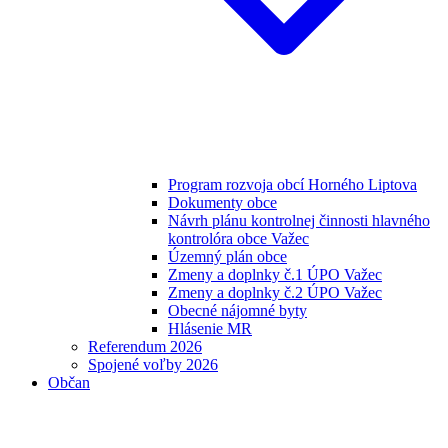
Program rozvoja obcí Horného Liptova
Dokumenty obce
Návrh plánu kontrolnej činnosti hlavného
kontrolóra obce Važec
Územný plán obce
Zmeny a doplnky č.1 ÚPO Važec
Zmeny a doplnky č.2 ÚPO Važec
Obecné nájomné byty
Hlásenie MR
Referendum 2026
Spojené voľby 2026
Občan