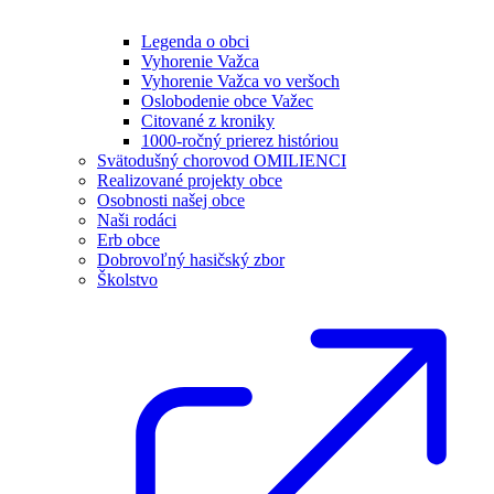
Legenda o obci
Vyhorenie Važca
Vyhorenie Važca vo veršoch
Oslobodenie obce Važec
Citované z kroniky
1000-ročný prierez históriou
Svätodušný chorovod OMILIENCI
Realizované projekty obce
Osobnosti našej obce
Naši rodáci
Erb obce
Dobrovoľný hasičský zbor
Školstvo