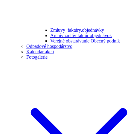
Zmluvy ,faktúry,objednávky
Archív zmlúv faktúr objednávok
Verejné obstarávanie Obecný podnik
Odpadové hospodárstvo
Kalendár akcií
Fotogalerie