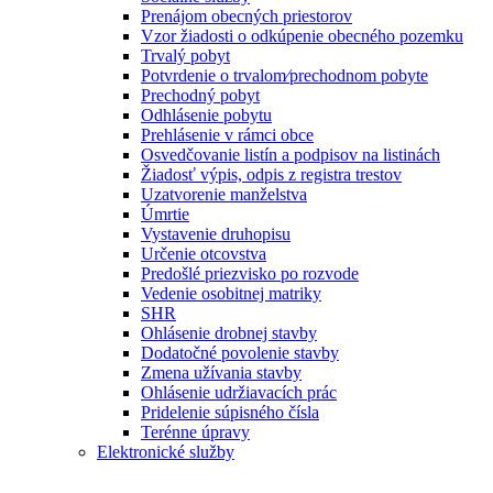
Prenájom obecných priestorov
Vzor žiadosti o odkúpenie obecného pozemku
Trvalý pobyt
Potvrdenie o trvalom⁄prechodnom pobyte
Prechodný pobyt
Odhlásenie pobytu
Prehlásenie v rámci obce
Osvedčovanie listín a podpisov na listinách
Žiadosť výpis, odpis z registra trestov
Uzatvorenie manželstva
Úmrtie
Vystavenie druhopisu
Určenie otcovstva
Predošlé priezvisko po rozvode
Vedenie osobitnej matriky
SHR
Ohlásenie drobnej stavby
Dodatočné povolenie stavby
Zmena užívania stavby
Ohlásenie udržiavacích prác
Pridelenie súpisného čísla
Terénne úpravy
Elektronické služby