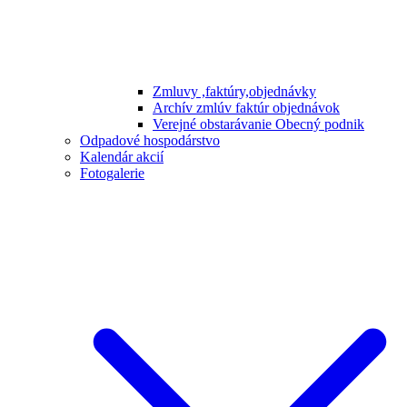
Zmluvy ,faktúry,objednávky
Archív zmlúv faktúr objednávok
Verejné obstarávanie Obecný podnik
Odpadové hospodárstvo
Kalendár akcií
Fotogalerie