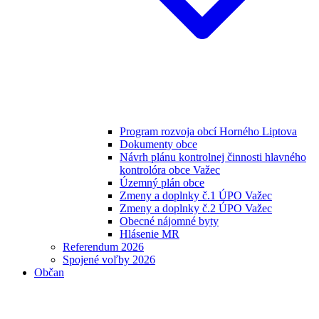
Program rozvoja obcí Horného Liptova
Dokumenty obce
Návrh plánu kontrolnej činnosti hlavného
kontrolóra obce Važec
Územný plán obce
Zmeny a doplnky č.1 ÚPO Važec
Zmeny a doplnky č.2 ÚPO Važec
Obecné nájomné byty
Hlásenie MR
Referendum 2026
Spojené voľby 2026
Občan