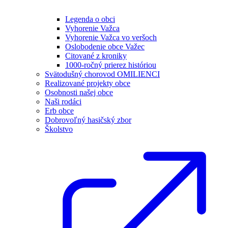
Legenda o obci
Vyhorenie Važca
Vyhorenie Važca vo veršoch
Oslobodenie obce Važec
Citované z kroniky
1000-ročný prierez históriou
Svätodušný chorovod OMILIENCI
Realizované projekty obce
Osobnosti našej obce
Naši rodáci
Erb obce
Dobrovoľný hasičský zbor
Školstvo