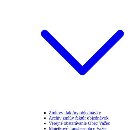
Zmluvy ,faktúry,objednávky
Archív zmlúv faktúr objednávok
Verejné obstarávanie Obec Važec
Majetkové transfery obce Važec