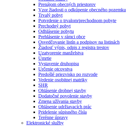
Prenájom obecných priestorov
Vzor žiadosti o odkúpenie obecného pozemku
Trvalý pobyt
Potvrdenie o trvalom⁄prechodnom pobyte
Prechodný pobyt
Odhlásenie pobytu
Prehlásenie v rámci obce
Osvedčovanie listín a podpisov na listinách
Žiadosť výpis, odpis z registra trestov
Uzatvorenie manželstva
Úmrtie
Vystavenie druhopisu
Určenie otcovstva
Predošlé priezvisko po rozvode
Vedenie osobitnej matriky
SHR
Ohlásenie drobnej stavby
Dodatočné povolenie stavby
Zmena užívania stavby
Ohlásenie udržiavacích prác
Pridelenie súpisného čísla
Terénne úpravy
Elektronické služby