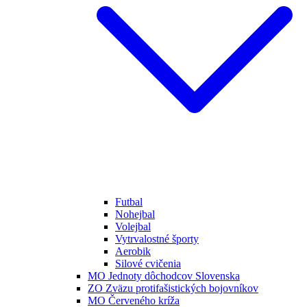
Futbal
Nohejbal
Volejbal
Vytrvalostné športy
Aerobik
Silové cvičenia
MO Jednoty dôchodcov Slovenska
ZO Zväzu protifašistických bojovníkov
MO Červeného kríža