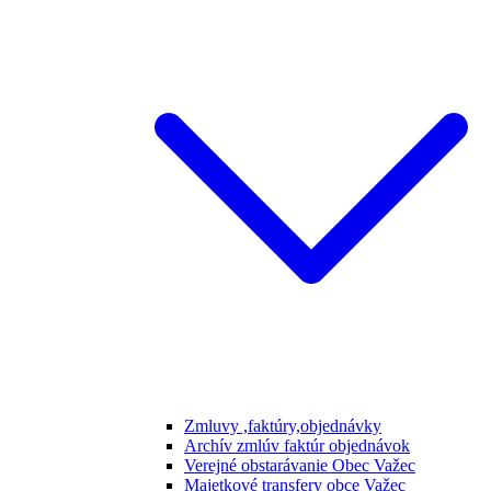
Zmluvy ,faktúry,objednávky
Archív zmlúv faktúr objednávok
Verejné obstarávanie Obec Važec
Majetkové transfery obce Važec