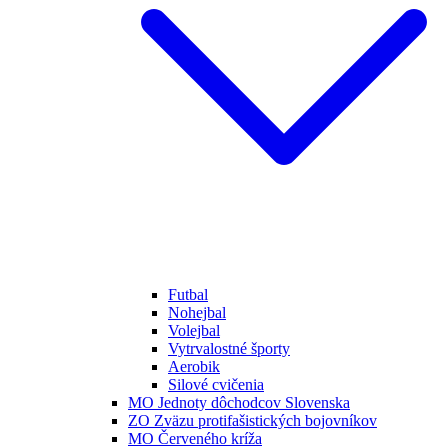
Futbal
Nohejbal
Volejbal
Vytrvalostné športy
Aerobik
Silové cvičenia
MO Jednoty dôchodcov Slovenska
ZO Zväzu protifašistických bojovníkov
MO Červeného kríža