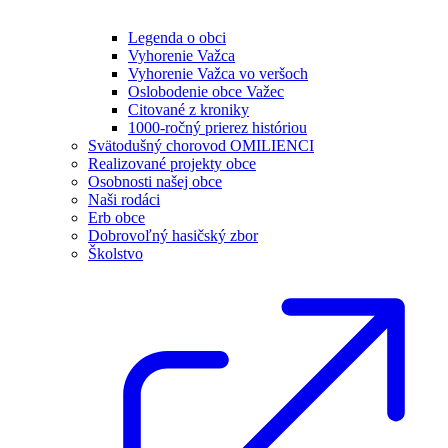
Legenda o obci
Vyhorenie Važca
Vyhorenie Važca vo veršoch
Oslobodenie obce Važec
Citované z kroniky
1000-ročný prierez históriou
Svätodušný chorovod OMILIENCI
Realizované projekty obce
Osobnosti našej obce
Naši rodáci
Erb obce
Dobrovoľný hasičský zbor
Školstvo