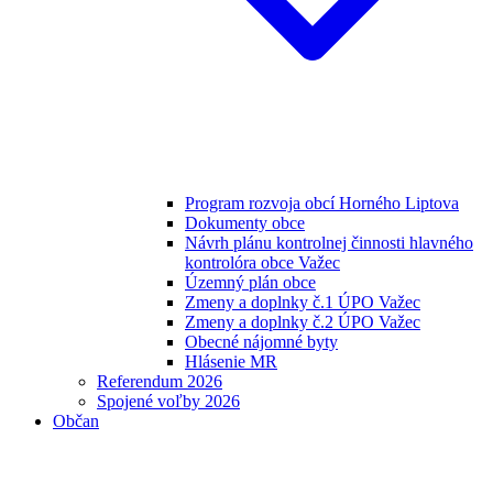
Program rozvoja obcí Horného Liptova
Dokumenty obce
Návrh plánu kontrolnej činnosti hlavného
kontrolóra obce Važec
Územný plán obce
Zmeny a doplnky č.1 ÚPO Važec
Zmeny a doplnky č.2 ÚPO Važec
Obecné nájomné byty
Hlásenie MR
Referendum 2026
Spojené voľby 2026
Občan