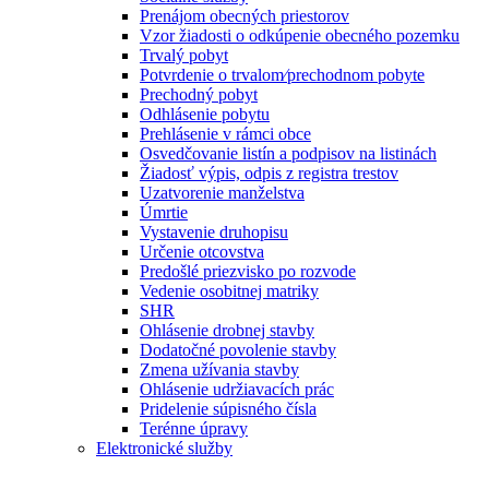
Prenájom obecných priestorov
Vzor žiadosti o odkúpenie obecného pozemku
Trvalý pobyt
Potvrdenie o trvalom⁄prechodnom pobyte
Prechodný pobyt
Odhlásenie pobytu
Prehlásenie v rámci obce
Osvedčovanie listín a podpisov na listinách
Žiadosť výpis, odpis z registra trestov
Uzatvorenie manželstva
Úmrtie
Vystavenie druhopisu
Určenie otcovstva
Predošlé priezvisko po rozvode
Vedenie osobitnej matriky
SHR
Ohlásenie drobnej stavby
Dodatočné povolenie stavby
Zmena užívania stavby
Ohlásenie udržiavacích prác
Pridelenie súpisného čísla
Terénne úpravy
Elektronické služby