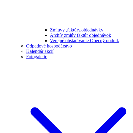
Zmluvy ,faktúry,objednávky
Archív zmlúv faktúr objednávok
Verejné obstarávanie Obecný podnik
Odpadové hospodárstvo
Kalendár akcií
Fotogalerie