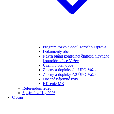
Program rozvoja obcí Horného Liptova
Dokumenty obce
Návrh plánu kontrolnej činnosti hlavného
kontrolóra obce Važec
Územný plán obce
Zmeny a doplnky č.1 ÚPO Važec
Zmeny a doplnky č.2 ÚPO Važec
Obecné nájomné byty
Hlásenie MR
Referendum 2026
Spojené voľby 2026
Občan