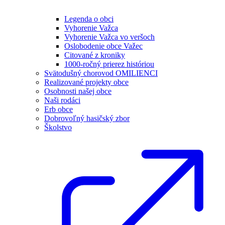
Legenda o obci
Vyhorenie Važca
Vyhorenie Važca vo veršoch
Oslobodenie obce Važec
Citované z kroniky
1000-ročný prierez históriou
Svätodušný chorovod OMILIENCI
Realizované projekty obce
Osobnosti našej obce
Naši rodáci
Erb obce
Dobrovoľný hasičský zbor
Školstvo