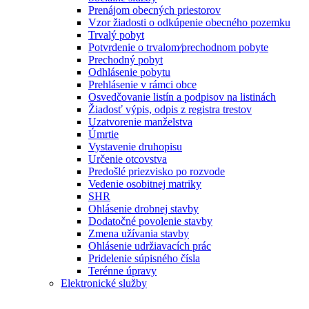
Prenájom obecných priestorov
Vzor žiadosti o odkúpenie obecného pozemku
Trvalý pobyt
Potvrdenie o trvalom⁄prechodnom pobyte
Prechodný pobyt
Odhlásenie pobytu
Prehlásenie v rámci obce
Osvedčovanie listín a podpisov na listinách
Žiadosť výpis, odpis z registra trestov
Uzatvorenie manželstva
Úmrtie
Vystavenie druhopisu
Určenie otcovstva
Predošlé priezvisko po rozvode
Vedenie osobitnej matriky
SHR
Ohlásenie drobnej stavby
Dodatočné povolenie stavby
Zmena užívania stavby
Ohlásenie udržiavacích prác
Pridelenie súpisného čísla
Terénne úpravy
Elektronické služby