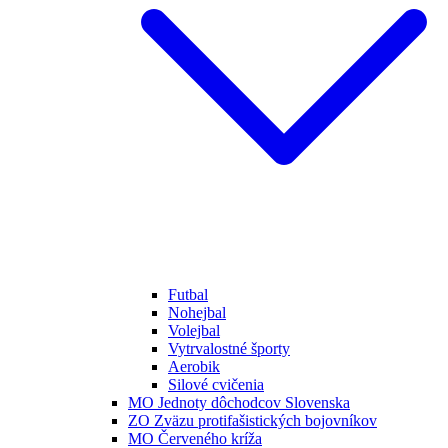
Futbal
Nohejbal
Volejbal
Vytrvalostné športy
Aerobik
Silové cvičenia
MO Jednoty dôchodcov Slovenska
ZO Zväzu protifašistických bojovníkov
MO Červeného kríža