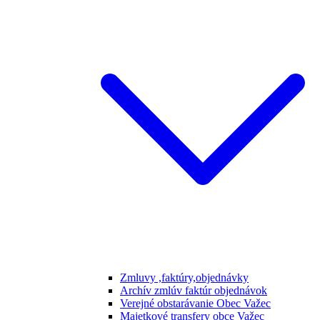
Zmluvy ,faktúry,objednávky
Archív zmlúv faktúr objednávok
Verejné obstarávanie Obec Važec
Majetkové transfery obce Važec