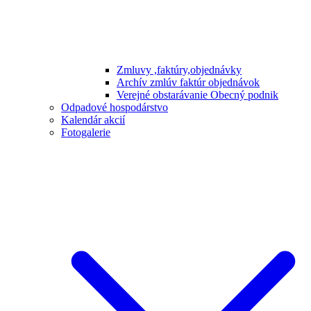
Zmluvy ,faktúry,objednávky
Archív zmlúv faktúr objednávok
Verejné obstarávanie Obecný podnik
Odpadové hospodárstvo
Kalendár akcií
Fotogalerie