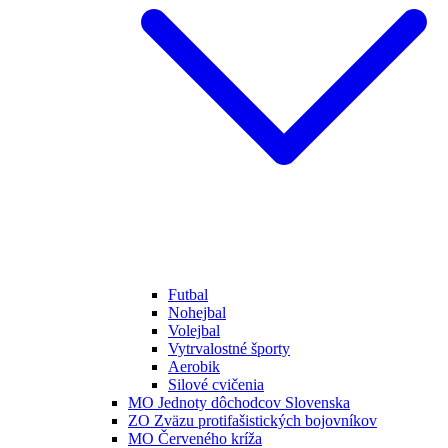
Futbal
Nohejbal
Volejbal
Vytrvalostné športy
Aerobik
Silové cvičenia
MO Jednoty dôchodcov Slovenska
ZO Zväzu protifašistických bojovníkov
MO Červeného kríža