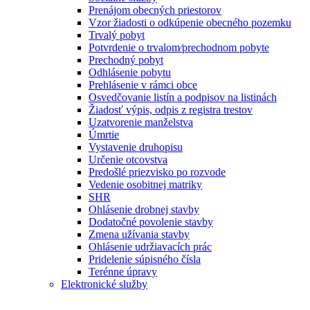
Prenájom obecných priestorov
Vzor žiadosti o odkúpenie obecného pozemku
Trvalý pobyt
Potvrdenie o trvalom⁄prechodnom pobyte
Prechodný pobyt
Odhlásenie pobytu
Prehlásenie v rámci obce
Osvedčovanie listín a podpisov na listinách
Žiadosť výpis, odpis z registra trestov
Uzatvorenie manželstva
Úmrtie
Vystavenie druhopisu
Určenie otcovstva
Predošlé priezvisko po rozvode
Vedenie osobitnej matriky
SHR
Ohlásenie drobnej stavby
Dodatočné povolenie stavby
Zmena užívania stavby
Ohlásenie udržiavacích prác
Pridelenie súpisného čísla
Terénne úpravy
Elektronické služby