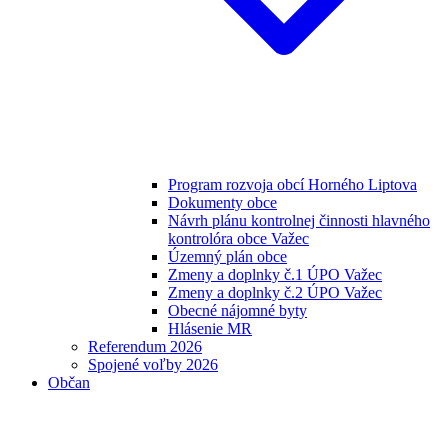
Program rozvoja obcí Horného Liptova
Dokumenty obce
Návrh plánu kontrolnej činnosti hlavného
kontrolóra obce Važec
Územný plán obce
Zmeny a doplnky č.1 ÚPO Važec
Zmeny a doplnky č.2 ÚPO Važec
Obecné nájomné byty
Hlásenie MR
Referendum 2026
Spojené voľby 2026
Občan