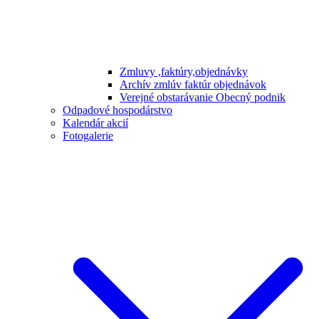
Zmluvy ,faktúry,objednávky
Archív zmlúv faktúr objednávok
Verejné obstarávanie Obecný podnik
Odpadové hospodárstvo
Kalendár akcií
Fotogalerie