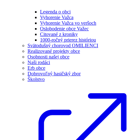
Legenda o obci
Vyhorenie Važca
Vyhorenie Važca vo veršoch
Oslobodenie obce Važec
Citované z kroniky
1000-ročný prierez históriou
Svätodušný chorovod OMILIENCI
Realizované projekty obce
Osobnosti našej obce
Naši rodáci
Erb obce
Dobrovoľný hasičský zbor
Školstvo