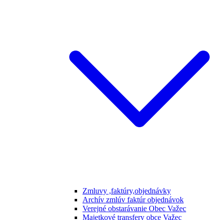
Zmluvy ,faktúry,objednávky
Archív zmlúv faktúr objednávok
Verejné obstarávanie Obec Važec
Majetkové transfery obce Važec