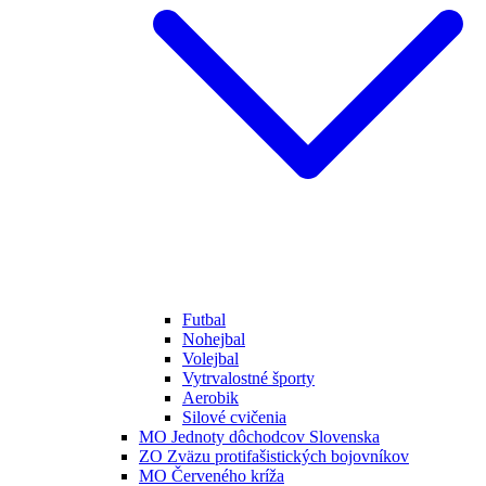
Futbal
Nohejbal
Volejbal
Vytrvalostné športy
Aerobik
Silové cvičenia
MO Jednoty dôchodcov Slovenska
ZO Zväzu protifašistických bojovníkov
MO Červeného kríža