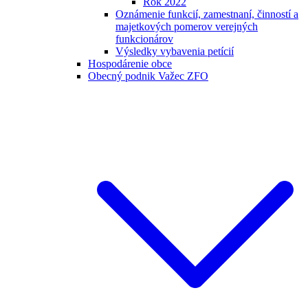
Rok 2022
Oznámenie funkcií, zamestnaní, činností a
majetkových pomerov verejných
funkcionárov
Výsledky vybavenia petícií
Hospodárenie obce
Obecný podnik Važec ZFO