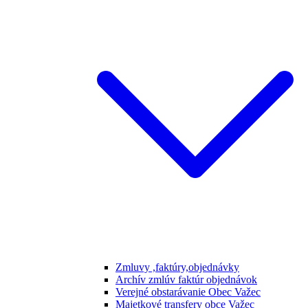
Zmluvy ,faktúry,objednávky
Archív zmlúv faktúr objednávok
Verejné obstarávanie Obec Važec
Majetkové transfery obce Važec