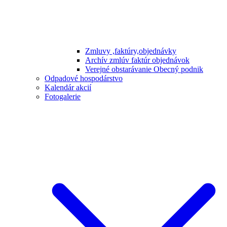
Zmluvy ,faktúry,objednávky
Archív zmlúv faktúr objednávok
Verejné obstarávanie Obecný podnik
Odpadové hospodárstvo
Kalendár akcií
Fotogalerie