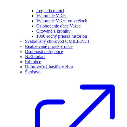
Legenda o obci
Vyhorenie Važca
Vyhorenie Važca vo veršoch
Oslobodenie obce Važec
Citované z kroniky
1000-ročný prierez históriou
Svätodušný chorovod OMILIENCI
Realizované projekty obce
Osobnosti našej obce
Naši rodáci
Erb obce
Dobrovoľný hasičský zbor
Školstvo