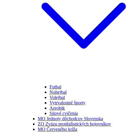
Futbal
Nohejbal
Volejbal
Vytrvalostné športy
Aerobik
Silové cvičenia
MO Jednoty dôchodcov Slovenska
ZO Zväzu protifašistických bojovníkov
MO Červeného kríža