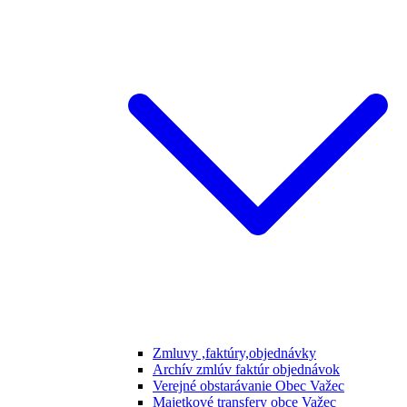
Zmluvy ,faktúry,objednávky
Archív zmlúv faktúr objednávok
Verejné obstarávanie Obec Važec
Majetkové transfery obce Važec