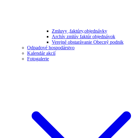
Zmluvy ,faktúry,objednávky
Archív zmlúv faktúr objednávok
Verejné obstarávanie Obecný podnik
Odpadové hospodárstvo
Kalendár akcií
Fotogalerie