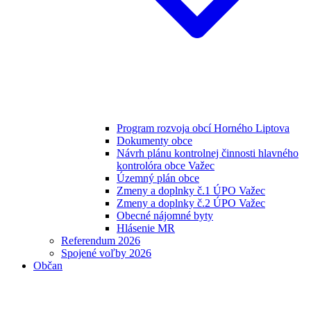
Program rozvoja obcí Horného Liptova
Dokumenty obce
Návrh plánu kontrolnej činnosti hlavného
kontrolóra obce Važec
Územný plán obce
Zmeny a doplnky č.1 ÚPO Važec
Zmeny a doplnky č.2 ÚPO Važec
Obecné nájomné byty
Hlásenie MR
Referendum 2026
Spojené voľby 2026
Občan