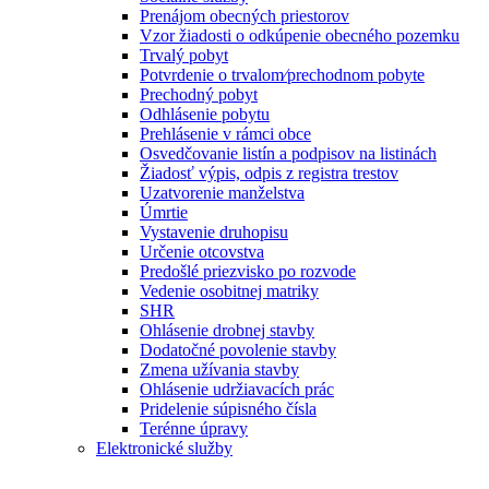
Prenájom obecných priestorov
Vzor žiadosti o odkúpenie obecného pozemku
Trvalý pobyt
Potvrdenie o trvalom⁄prechodnom pobyte
Prechodný pobyt
Odhlásenie pobytu
Prehlásenie v rámci obce
Osvedčovanie listín a podpisov na listinách
Žiadosť výpis, odpis z registra trestov
Uzatvorenie manželstva
Úmrtie
Vystavenie druhopisu
Určenie otcovstva
Predošlé priezvisko po rozvode
Vedenie osobitnej matriky
SHR
Ohlásenie drobnej stavby
Dodatočné povolenie stavby
Zmena užívania stavby
Ohlásenie udržiavacích prác
Pridelenie súpisného čísla
Terénne úpravy
Elektronické služby