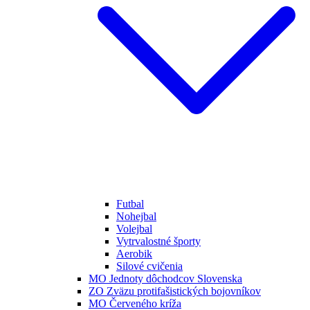
Futbal
Nohejbal
Volejbal
Vytrvalostné športy
Aerobik
Silové cvičenia
MO Jednoty dôchodcov Slovenska
ZO Zväzu protifašistických bojovníkov
MO Červeného kríža