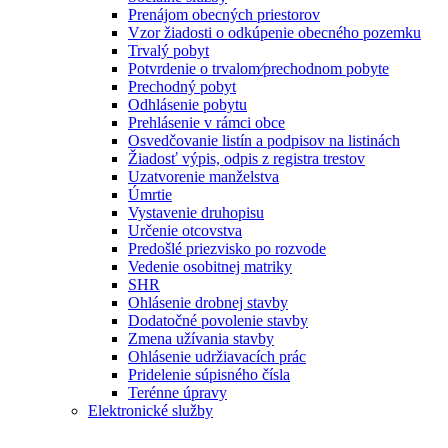
Prenájom obecných priestorov
Vzor žiadosti o odkúpenie obecného pozemku
Trvalý pobyt
Potvrdenie o trvalom⁄prechodnom pobyte
Prechodný pobyt
Odhlásenie pobytu
Prehlásenie v rámci obce
Osvedčovanie listín a podpisov na listinách
Žiadosť výpis, odpis z registra trestov
Uzatvorenie manželstva
Úmrtie
Vystavenie druhopisu
Určenie otcovstva
Predošlé priezvisko po rozvode
Vedenie osobitnej matriky
SHR
Ohlásenie drobnej stavby
Dodatočné povolenie stavby
Zmena užívania stavby
Ohlásenie udržiavacích prác
Pridelenie súpisného čísla
Terénne úpravy
Elektronické služby