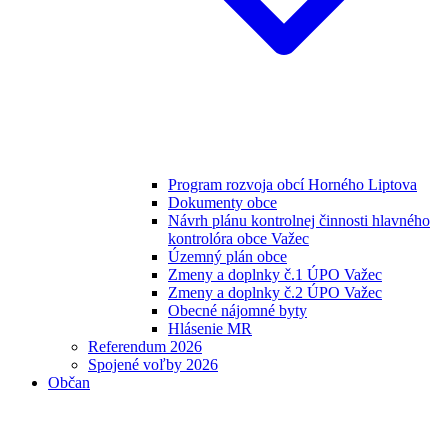
Program rozvoja obcí Horného Liptova
Dokumenty obce
Návrh plánu kontrolnej činnosti hlavného
kontrolóra obce Važec
Územný plán obce
Zmeny a doplnky č.1 ÚPO Važec
Zmeny a doplnky č.2 ÚPO Važec
Obecné nájomné byty
Hlásenie MR
Referendum 2026
Spojené voľby 2026
Občan