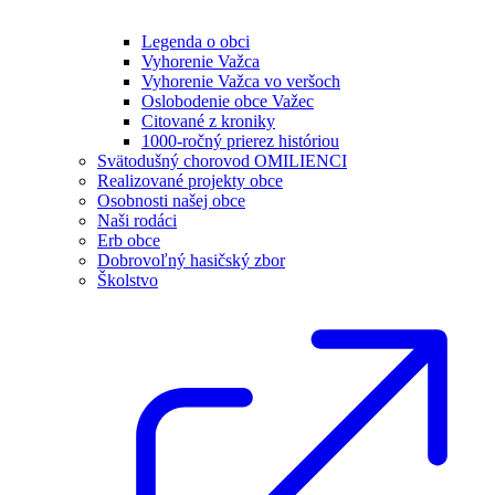
Legenda o obci
Vyhorenie Važca
Vyhorenie Važca vo veršoch
Oslobodenie obce Važec
Citované z kroniky
1000-ročný prierez históriou
Svätodušný chorovod OMILIENCI
Realizované projekty obce
Osobnosti našej obce
Naši rodáci
Erb obce
Dobrovoľný hasičský zbor
Školstvo