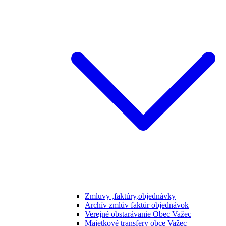
Zmluvy ,faktúry,objednávky
Archív zmlúv faktúr objednávok
Verejné obstarávanie Obec Važec
Majetkové transfery obce Važec