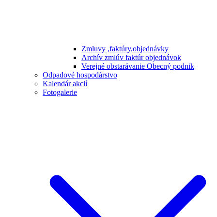
Zmluvy ,faktúry,objednávky
Archív zmlúv faktúr objednávok
Verejné obstarávanie Obecný podnik
Odpadové hospodárstvo
Kalendár akcií
Fotogalerie