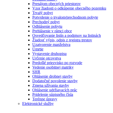
Prenájom obecných priestorov
Vzor žiadosti o odkúpenie obecného pozemku
Trvalý pobyt
Potvrdenie o trvalom⁄prechodnom pobyte
Prechodný pobyt
Odhlásenie pobytu
Prehlásenie v rámci obce
Osvedčovanie listín a podpisov na listinách
Žiadosť výpis, odpis z registra trestov
Uzatvorenie manželstva
Úmrtie
Vystavenie druhopisu
Určenie otcovstva
Predošlé priezvisko po rozvode
Vedenie osobitnej matriky
SHR
Ohlásenie drobnej stavby
Dodatočné povolenie stavby
Zmena užívania stavby
Ohlásenie udržiavacích prác
Pridelenie súpisného čísla
Terénne úpravy
Elektronické služby