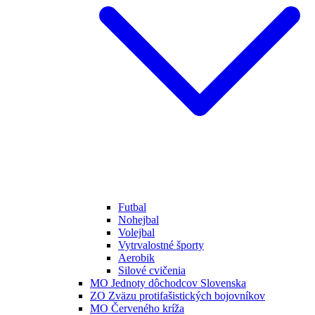
Futbal
Nohejbal
Volejbal
Vytrvalostné športy
Aerobik
Silové cvičenia
MO Jednoty dôchodcov Slovenska
ZO Zväzu protifašistických bojovníkov
MO Červeného kríža