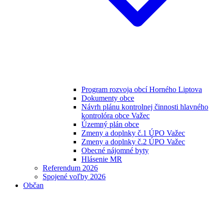
Program rozvoja obcí Horného Liptova
Dokumenty obce
Návrh plánu kontrolnej činnosti hlavného
kontrolóra obce Važec
Územný plán obce
Zmeny a doplnky č.1 ÚPO Važec
Zmeny a doplnky č.2 ÚPO Važec
Obecné nájomné byty
Hlásenie MR
Referendum 2026
Spojené voľby 2026
Občan