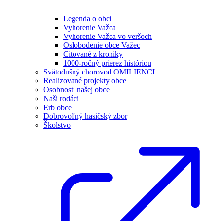
Legenda o obci
Vyhorenie Važca
Vyhorenie Važca vo veršoch
Oslobodenie obce Važec
Citované z kroniky
1000-ročný prierez históriou
Svätodušný chorovod OMILIENCI
Realizované projekty obce
Osobnosti našej obce
Naši rodáci
Erb obce
Dobrovoľný hasičský zbor
Školstvo