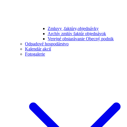
Zmluvy ,faktúry,objednávky
Archív zmlúv faktúr objednávok
Verejné obstarávanie Obecný podnik
Odpadové hospodárstvo
Kalendár akcií
Fotogalerie