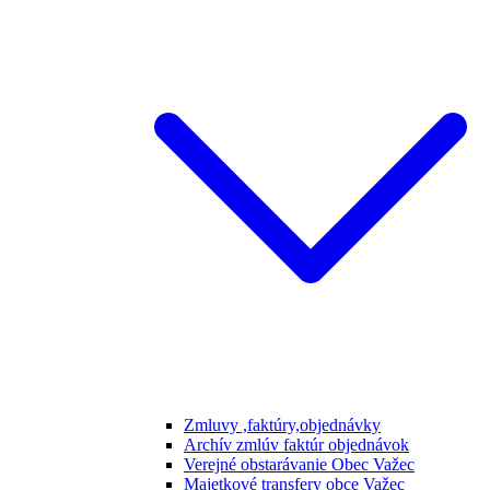
Zmluvy ,faktúry,objednávky
Archív zmlúv faktúr objednávok
Verejné obstarávanie Obec Važec
Majetkové transfery obce Važec