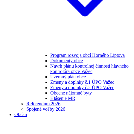
Program rozvoja obcí Horného Liptova
Dokumenty obce
Návrh plánu kontrolnej činnosti hlavného
kontrolóra obce Važec
Územný plán obce
Zmeny a doplnky č.1 ÚPO Važec
Zmeny a doplnky č.2 ÚPO Važec
Obecné nájomné byty
Hlásenie MR
Referendum 2026
Spojené voľby 2026
Občan