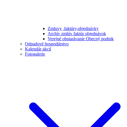
Zmluvy ,faktúry,objednávky
Archív zmlúv faktúr objednávok
Verejné obstarávanie Obecný podnik
Odpadové hospodárstvo
Kalendár akcií
Fotogalerie