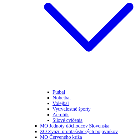
Futbal
Nohejbal
Volejbal
Vytrvalostné športy
Aerobik
Silové cvičenia
MO Jednoty dôchodcov Slovenska
ZO Zväzu protifašistických bojovníkov
MO Červeného kríža