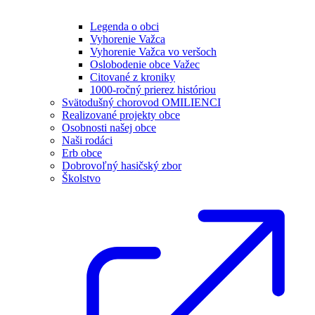
Legenda o obci
Vyhorenie Važca
Vyhorenie Važca vo veršoch
Oslobodenie obce Važec
Citované z kroniky
1000-ročný prierez históriou
Svätodušný chorovod OMILIENCI
Realizované projekty obce
Osobnosti našej obce
Naši rodáci
Erb obce
Dobrovoľný hasičský zbor
Školstvo