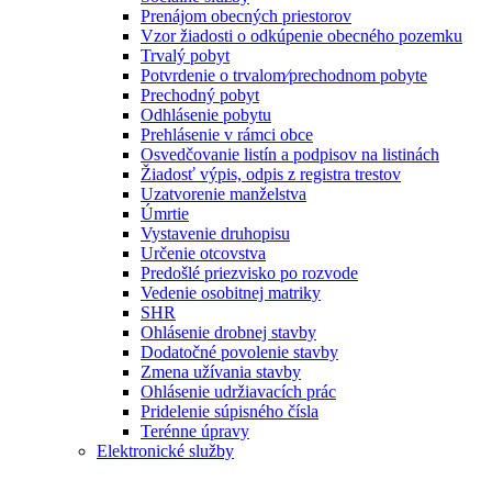
Prenájom obecných priestorov
Vzor žiadosti o odkúpenie obecného pozemku
Trvalý pobyt
Potvrdenie o trvalom⁄prechodnom pobyte
Prechodný pobyt
Odhlásenie pobytu
Prehlásenie v rámci obce
Osvedčovanie listín a podpisov na listinách
Žiadosť výpis, odpis z registra trestov
Uzatvorenie manželstva
Úmrtie
Vystavenie druhopisu
Určenie otcovstva
Predošlé priezvisko po rozvode
Vedenie osobitnej matriky
SHR
Ohlásenie drobnej stavby
Dodatočné povolenie stavby
Zmena užívania stavby
Ohlásenie udržiavacích prác
Pridelenie súpisného čísla
Terénne úpravy
Elektronické služby