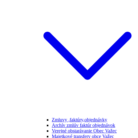
Zmluvy ,faktúry,objednávky
Archív zmlúv faktúr objednávok
Verejné obstarávanie Obec Važec
Majetkové transfery obce Važec