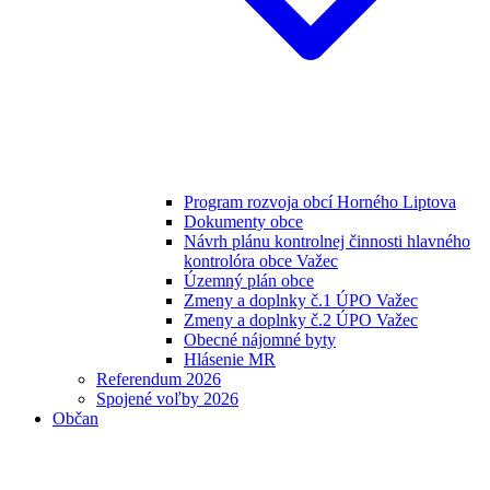
Program rozvoja obcí Horného Liptova
Dokumenty obce
Návrh plánu kontrolnej činnosti hlavného
kontrolóra obce Važec
Územný plán obce
Zmeny a doplnky č.1 ÚPO Važec
Zmeny a doplnky č.2 ÚPO Važec
Obecné nájomné byty
Hlásenie MR
Referendum 2026
Spojené voľby 2026
Občan