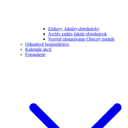
Zmluvy ,faktúry,objednávky
Archív zmlúv faktúr objednávok
Verejné obstarávanie Obecný podnik
Odpadové hospodárstvo
Kalendár akcií
Fotogalerie