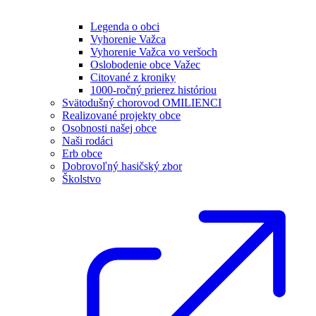
Legenda o obci
Vyhorenie Važca
Vyhorenie Važca vo veršoch
Oslobodenie obce Važec
Citované z kroniky
1000-ročný prierez históriou
Svätodušný chorovod OMILIENCI
Realizované projekty obce
Osobnosti našej obce
Naši rodáci
Erb obce
Dobrovoľný hasičský zbor
Školstvo