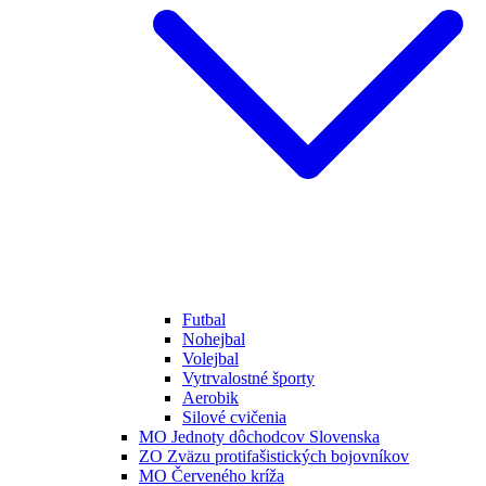
Futbal
Nohejbal
Volejbal
Vytrvalostné športy
Aerobik
Silové cvičenia
MO Jednoty dôchodcov Slovenska
ZO Zväzu protifašistických bojovníkov
MO Červeného kríža