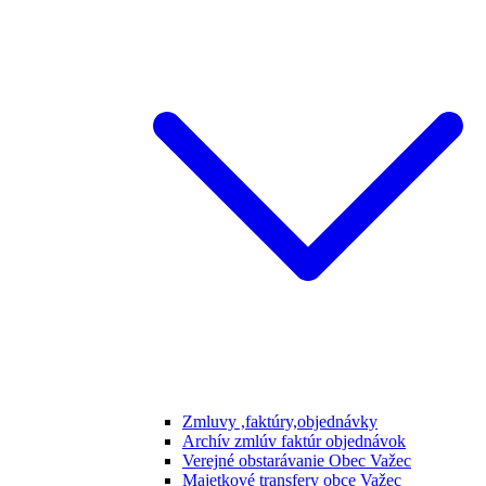
Zmluvy ,faktúry,objednávky
Archív zmlúv faktúr objednávok
Verejné obstarávanie Obec Važec
Majetkové transfery obce Važec