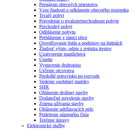
Prenájom obecných priestorov
Vzor žiadosti o odkúpenie obecného pozemku
Trvalý pobyt
Potvrdenie o trvalom⁄prechodnom pobyte
Prechodný pobyt
Odhlásenie pobytu
Prehlásenie v rámci obce
Osvedčovanie listín a podpisov na listinách
Žiadosť výpis, odpis z registra trestov
Uzatvorenie manželstva
Úmrtie
Vystavenie druhopisu
Určenie otcovstva
Predošlé priezvisko po rozvode
Vedenie osobitnej matriky
SHR
Ohlásenie drobnej stavby
Dodatočné povolenie stavby
Zmena užívania stavby
Ohlásenie udržiavacích prác
Pridelenie súpisného čísla
Terénne úpravy
Elektronické služby