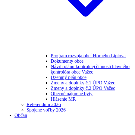
Program rozvoja obcí Horného Liptova
Dokumenty obce
Návrh plánu kontrolnej činnosti hlavného
kontrolóra obce Važec
Územný plán obce
Zmeny a doplnky č.1 ÚPO Važec
Zmeny a doplnky č.2 ÚPO Važec
Obecné nájomné byty
Hlásenie MR
Referendum 2026
Spojené voľby 2026
Občan