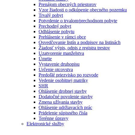
Prenájom obecných priestorov
Vzor žiadosti o odkúpenie obecného pozemku
Trvalý pobyt
Potvrdenie o trvalom⁄prechodnom pobyte
Prechodný pobyt
Odhlásenie pobytu
Prehlásenie v rámci obce
Osvedčovanie listín a podpisov na listinách
Žiadosť výpis, odpis z registra trestov
Uzatvorenie manželstva
Úmrtie
Vystavenie druhopisu
Určenie otcovstva
Predošlé priezvisko po rozvode
Vedenie osobitnej matriky
SHR
Ohlásenie drobnej stavby
Dodatočné povolenie stavby
Zmena užívania stavby
Ohlásenie udržiavacích prác
Pridelenie súpisného čísla
Terénne úpravy
Elektronické služby