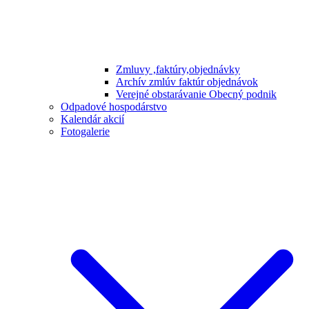
Zmluvy ,faktúry,objednávky
Archív zmlúv faktúr objednávok
Verejné obstarávanie Obecný podnik
Odpadové hospodárstvo
Kalendár akcií
Fotogalerie