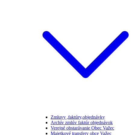
Zmluvy ,faktúry,objednávky
Archív zmlúv faktúr objednávok
Verejné obstarávanie Obec Važec
Majetkové transfery obce Važec