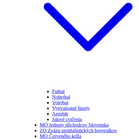
Futbal
Nohejbal
Volejbal
Vytrvalostné športy
Aerobik
Silové cvičenia
MO Jednoty dôchodcov Slovenska
ZO Zväzu protifašistických bojovníkov
MO Červeného kríža