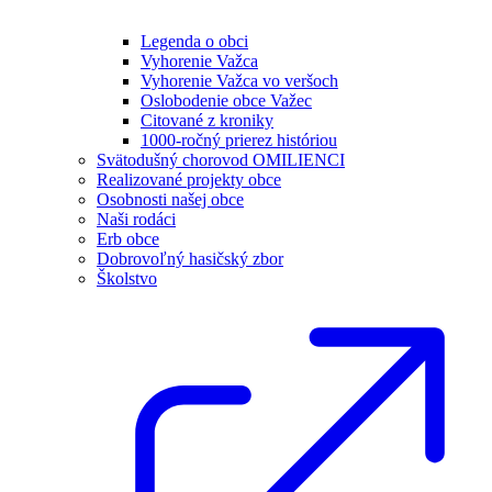
Legenda o obci
Vyhorenie Važca
Vyhorenie Važca vo veršoch
Oslobodenie obce Važec
Citované z kroniky
1000-ročný prierez históriou
Svätodušný chorovod OMILIENCI
Realizované projekty obce
Osobnosti našej obce
Naši rodáci
Erb obce
Dobrovoľný hasičský zbor
Školstvo