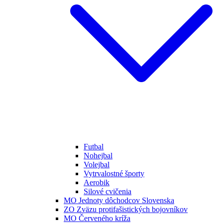
Futbal
Nohejbal
Volejbal
Vytrvalostné športy
Aerobik
Silové cvičenia
MO Jednoty dôchodcov Slovenska
ZO Zväzu protifašistických bojovníkov
MO Červeného kríža