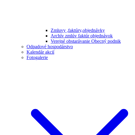
Zmluvy ,faktúry,objednávky
Archív zmlúv faktúr objednávok
Verejné obstarávanie Obecný podnik
Odpadové hospodárstvo
Kalendár akcií
Fotogalerie