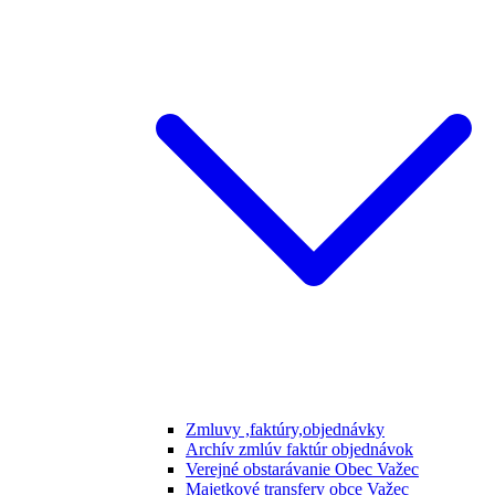
Zmluvy ,faktúry,objednávky
Archív zmlúv faktúr objednávok
Verejné obstarávanie Obec Važec
Majetkové transfery obce Važec