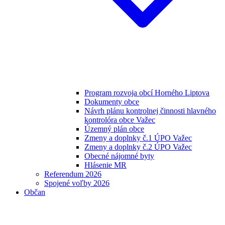
Program rozvoja obcí Horného Liptova
Dokumenty obce
Návrh plánu kontrolnej činnosti hlavného
kontrolóra obce Važec
Územný plán obce
Zmeny a doplnky č.1 ÚPO Važec
Zmeny a doplnky č.2 ÚPO Važec
Obecné nájomné byty
Hlásenie MR
Referendum 2026
Spojené voľby 2026
Občan