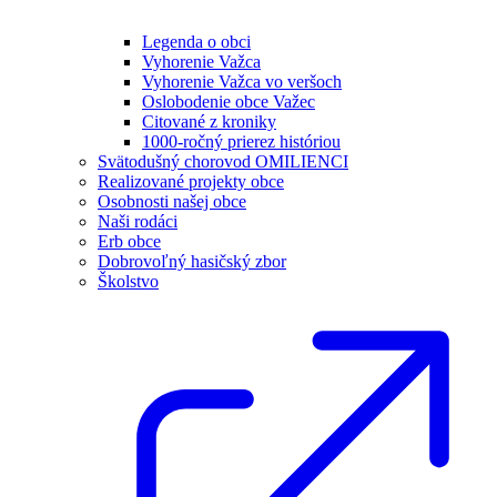
Legenda o obci
Vyhorenie Važca
Vyhorenie Važca vo veršoch
Oslobodenie obce Važec
Citované z kroniky
1000-ročný prierez históriou
Svätodušný chorovod OMILIENCI
Realizované projekty obce
Osobnosti našej obce
Naši rodáci
Erb obce
Dobrovoľný hasičský zbor
Školstvo