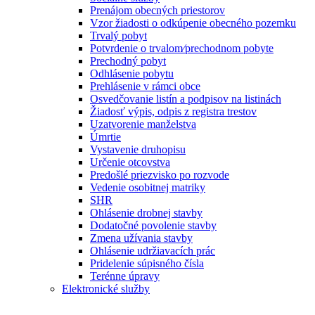
Prenájom obecných priestorov
Vzor žiadosti o odkúpenie obecného pozemku
Trvalý pobyt
Potvrdenie o trvalom⁄prechodnom pobyte
Prechodný pobyt
Odhlásenie pobytu
Prehlásenie v rámci obce
Osvedčovanie listín a podpisov na listinách
Žiadosť výpis, odpis z registra trestov
Uzatvorenie manželstva
Úmrtie
Vystavenie druhopisu
Určenie otcovstva
Predošlé priezvisko po rozvode
Vedenie osobitnej matriky
SHR
Ohlásenie drobnej stavby
Dodatočné povolenie stavby
Zmena užívania stavby
Ohlásenie udržiavacích prác
Pridelenie súpisného čísla
Terénne úpravy
Elektronické služby